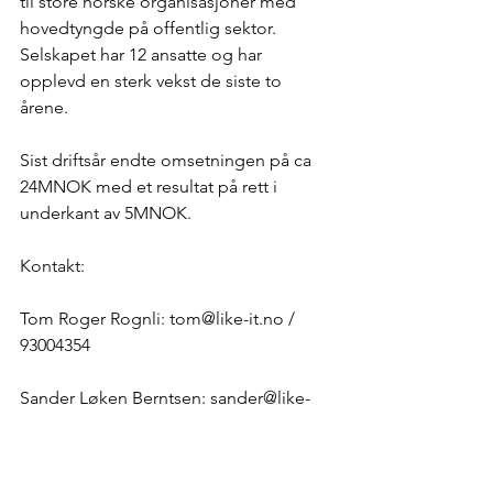
til store norske organisasjoner med 
hovedtyngde på offentlig sektor. 
Selskapet har 12 ansatte og har 
opplevd en sterk vekst de siste to 
årene.
Sist driftsår endte omsetningen på ca 
24MNOK med et resultat på rett i 
underkant av 5MNOK.
Kontakt:
Tom Roger Rognli: 
tom@like-it.no
 / 
93004354
Sander Løken Berntsen: 
sander@like-
it.no
 / 94864186